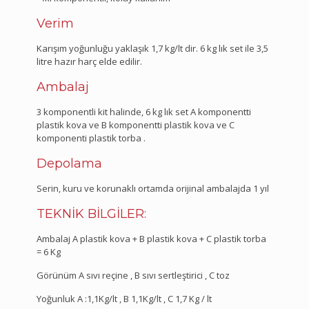
Verim
Karışım yoğunluğu yaklaşık 1,7 kg/lt dir. 6 kg lık set ile 3,5
litre hazır harç elde edilir.
Ambalaj
3 komponentli kit halinde, 6 kg lık set A komponentti
plastik kova ve B komponentti plastik kova ve C
komponenti plastik torba .
Depolama
Serin, kuru ve korunaklı ortamda orijinal ambalajda 1 yıl
TEKNİK BİLGİLER:
Ambalaj A plastik kova + B plastik kova + C plastik torba
= 6 Kg
Görünüm A sıvı reçine , B sıvı sertleştirici , C toz
Yoğunluk A :1,1Kg/lt , B 1,1Kg/lt , C 1,7 Kg / lt