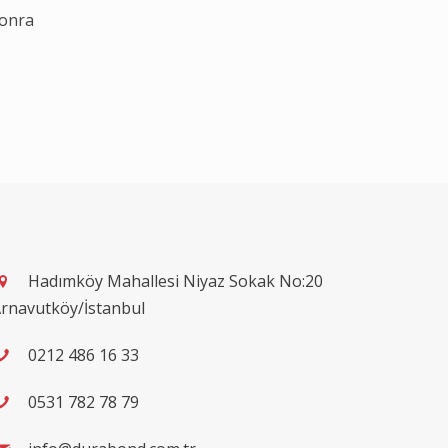
sonra
Hadımköy Mahallesi Niyaz Sokak No:20
rnavutköy/İstanbul
0212 486 16 33
0531 782 78 79