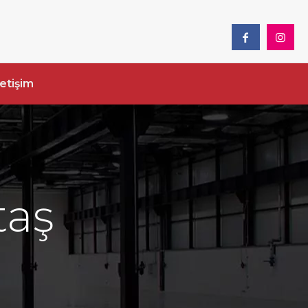
letişim
taş