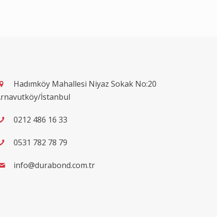
Hadımköy Mahallesi Niyaz Sokak No:20
rnavutköy/İstanbul
0212 486 16 33
0531 782 78 79
info@durabond.com.tr